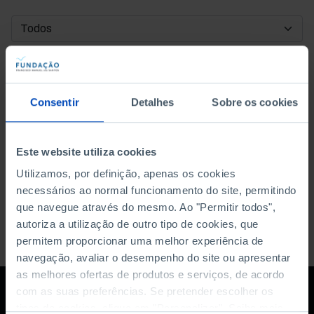
DATA DE INÍCIO
DATA DE FIM
Consentir
Detalhes
Sobre os cookies
ORDENAR POR
Este website utiliza cookies
Utilizamos, por definição, apenas os cookies
necessários ao normal funcionamento do site, permitindo
que navegue através do mesmo. Ao "Permitir todos",
autoriza a utilização de outro tipo de cookies, que
permitem proporcionar uma melhor experiência de
navegação, avaliar o desempenho do site ou apresentar
as melhores ofertas de produtos e serviços, de acordo
com as suas preferências. Se pretender escolher os
tipos de cookies, clique em "Personalizar". Saiba mais