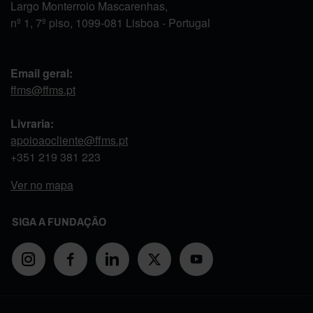
Largo Monterroio Mascarenhas,
nº 1, 7º piso, 1099-081 Lisboa - Portugal
Email geral:
ffms@ffms.pt
Livraria:
apoioaocliente@ffms.pt
+351
219 381 223
Ver no mapa
SIGA A FUNDAÇÃO