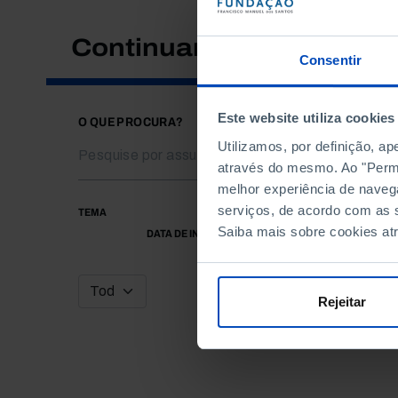
Continuar a pesquisar
Consentir
Este website utiliza cookies
O QUE PROCURA?
Utilizamos, por definição, a
através do mesmo. Ao "Permit
melhor experiência de naveg
serviços, de acordo com as s
TEMA
Saiba mais sobre cookies at
DATA DE INÍCIO
Rejeitar