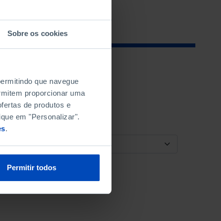
Sobre os cookies
 permitindo que navegue
permitem proporcionar uma
fertas de produtos e
ique em "Personalizar".
es
.
ORDENAR POR
Permitir todos