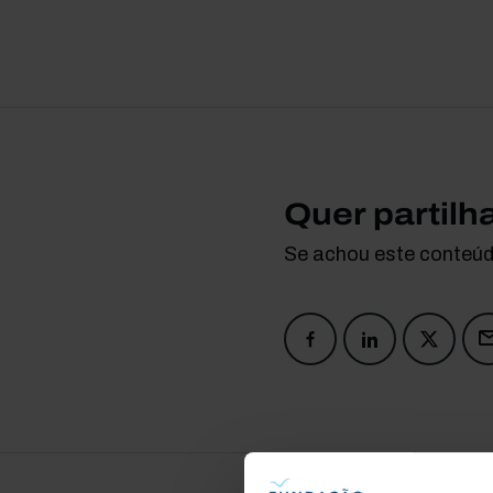
Quer partilh
Se achou este conteúdo