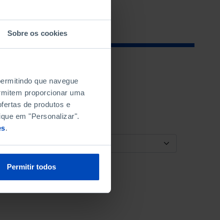
Sobre os cookies
 permitindo que navegue
permitem proporcionar uma
fertas de produtos e
ique em "Personalizar".
es
.
ORDENAR POR
Permitir todos