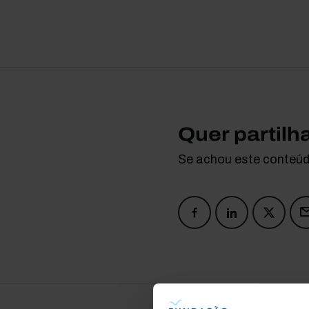
Quer partilh
Se achou este conteúdo