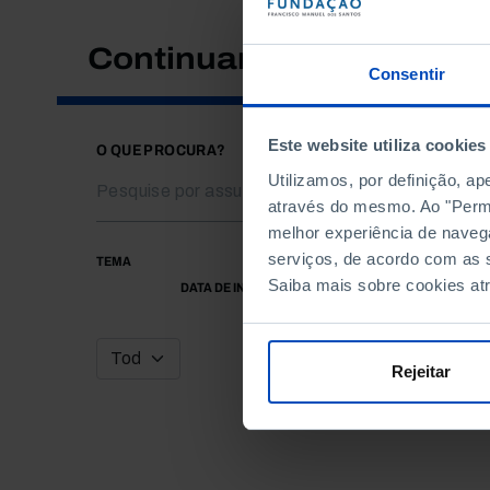
Continuar a pesquisar
Consentir
Este website utiliza cookies
O QUE PROCURA?
Utilizamos, por definição, a
através do mesmo. Ao "Permit
melhor experiência de naveg
serviços, de acordo com as s
TEMA
Saiba mais sobre cookies at
DATA DE INÍCIO
Rejeitar