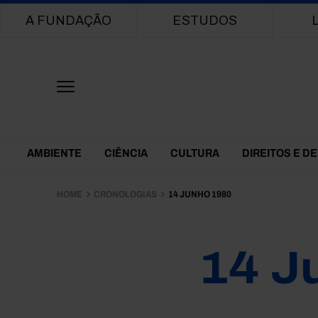
Main navigation
A FUNDAÇÃO
ESTUDOS
Themes Menu
AMBIENTE
CIÊNCIA
CULTURA
DIREITOS E D
HOME
CRONOLOGIAS
14 JUNHO 1980
14 J