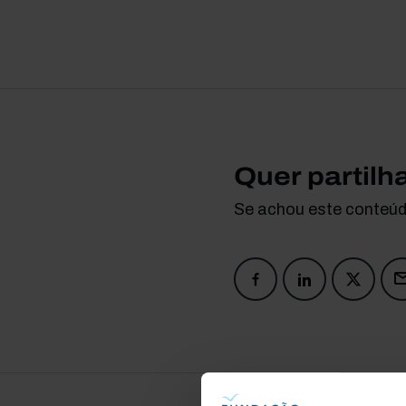
Quer partilh
Se achou este conteúdo