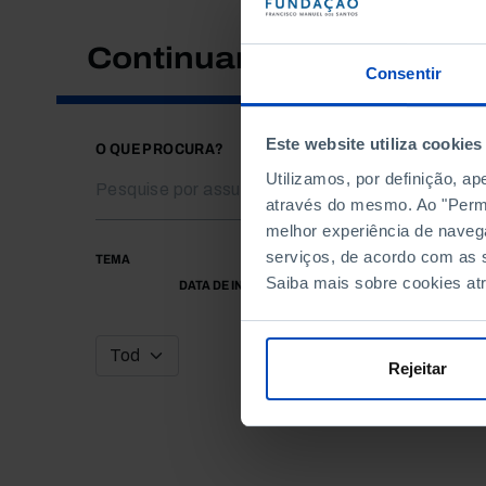
Continuar a pesquisar
Consentir
Este website utiliza cookies
O QUE PROCURA?
Utilizamos, por definição, a
através do mesmo. Ao "Permit
melhor experiência de naveg
serviços, de acordo com as s
TEMA
Saiba mais sobre cookies at
DATA DE INÍCIO
Rejeitar