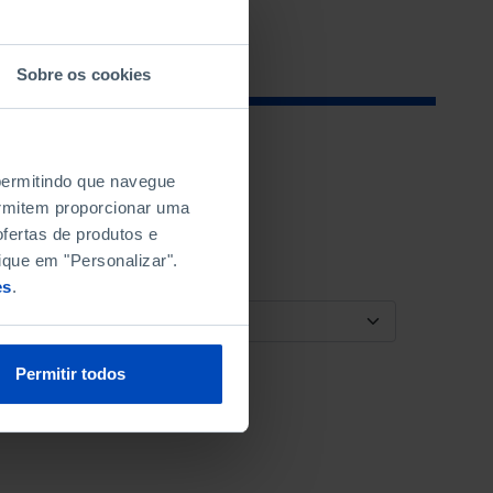
Sobre os cookies
 permitindo que navegue
permitem proporcionar uma
fertas de produtos e
ique em "Personalizar".
es
.
ORDENAR POR
Permitir todos