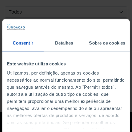
DATA DE INÍCIO
DATA DE FIM
Consentir
Detalhes
Sobre os cookies
ORDENAR POR
Este website utiliza cookies
Utilizamos, por definição, apenas os cookies
necessários ao normal funcionamento do site, permitindo
que navegue através do mesmo. Ao "Permitir todos",
autoriza a utilização de outro tipo de cookies, que
permitem proporcionar uma melhor experiência de
navegação, avaliar o desempenho do site ou apresentar
as melhores ofertas de produtos e serviços, de acordo
com as suas preferências. Se pretender escolher os
tipos de cookies, clique em "Personalizar". Saiba mais