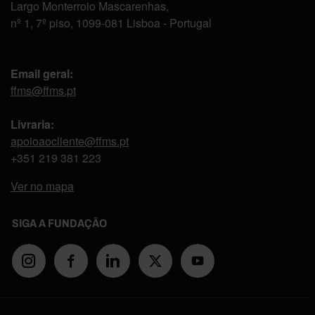
Largo Monterroio Mascarenhas,
nº 1, 7º piso, 1099-081 Lisboa - Portugal
Email geral:
ffms@ffms.pt
Livraria:
apoioaocliente@ffms.pt
+351
219 381 223
Ver no mapa
SIGA A FUNDAÇÃO