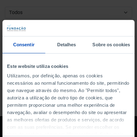
DATA DE INÍCIO
DATA DE FIM
Consentir
Detalhes
Sobre os cookies
ORDENAR POR
Este website utiliza cookies
Utilizamos, por definição, apenas os cookies
necessários ao normal funcionamento do site, permitindo
que navegue através do mesmo. Ao "Permitir todos",
autoriza a utilização de outro tipo de cookies, que
permitem proporcionar uma melhor experiência de
navegação, avaliar o desempenho do site ou apresentar
as melhores ofertas de produtos e serviços, de acordo
com as suas preferências. Se pretender escolher os
tipos de cookies, clique em "Personalizar". Saiba mais