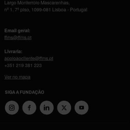
Largo Monterroio Mascarenhas,
nº 1, 7º piso, 1099-081 Lisboa - Portugal
Email geral:
ffms@ffms.pt
Livraria:
apoioaocliente@ffms.pt
+351
219 381 223
Ver no mapa
SIGA A FUNDAÇÃO