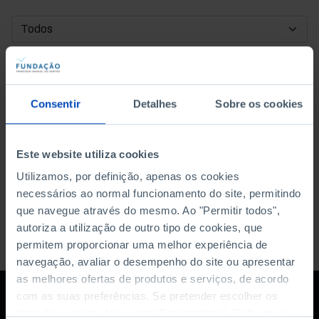
DATA DE INÍCIO
DATA DE FIM
Consentir
Detalhes
Sobre os cookies
ORDENAR POR
Este website utiliza cookies
Utilizamos, por definição, apenas os cookies
necessários ao normal funcionamento do site, permitindo
que navegue através do mesmo. Ao "Permitir todos",
autoriza a utilização de outro tipo de cookies, que
permitem proporcionar uma melhor experiência de
navegação, avaliar o desempenho do site ou apresentar
as melhores ofertas de produtos e serviços, de acordo
com as suas preferências. Se pretender escolher os
tipos de cookies, clique em "Personalizar". Saiba mais