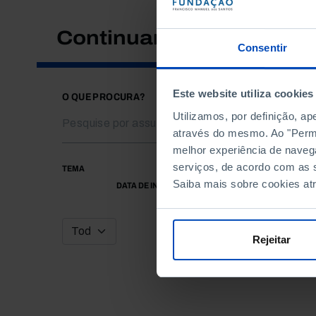
Continuar a pesquisar
Consentir
Este website utiliza cookies
O QUE PROCURA?
Utilizamos, por definição, a
através do mesmo. Ao "Permit
melhor experiência de naveg
serviços, de acordo com as s
TEMA
Saiba mais sobre cookies at
DATA DE INÍCIO
Rejeitar