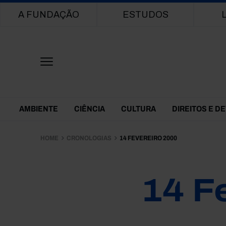
Main navigation
A FUNDAÇÃO
ESTUDOS
Themes Menu
AMBIENTE
CIÊNCIA
CULTURA
DIREITOS E D
HOME
CRONOLOGIAS
14 FEVEREIRO 2000
14 F