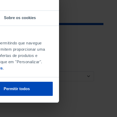
Sobre os cookies
 permitindo que navegue
permitem proporcionar uma
fertas de produtos e
ique em "Personalizar".
es
.
ORDENAR POR
Permitir todos