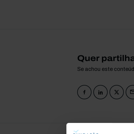
Quer partilh
Se achou este conteúdo