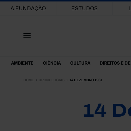
Main navigation
A FUNDAÇÃO
ESTUDOS
Themes Menu
AMBIENTE
CIÊNCIA
CULTURA
DIREITOS E D
HOME
CRONOLOGIAS
14 DEZEMBRO 1981
14 D