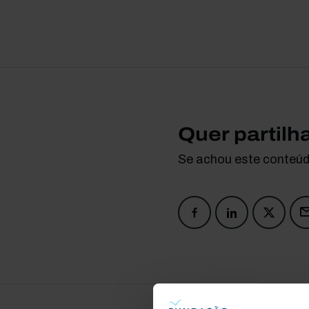
Quer partilh
Se achou este conteúdo