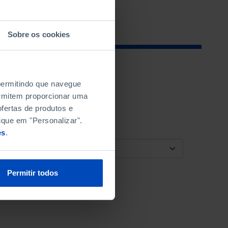
Sobre os cookies
 permitindo que navegue
permitem proporcionar uma
fertas de produtos e
ique em "Personalizar".
es
.
ORDENAR POR
Permitir todos