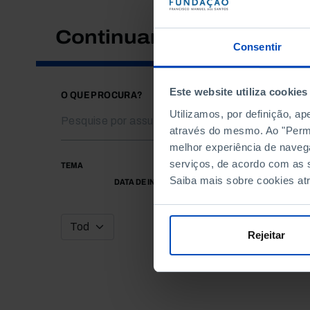
Continuar a pesquisar
Consentir
Este website utiliza cookies
O QUE PROCURA?
Utilizamos, por definição, a
através do mesmo. Ao "Permit
melhor experiência de naveg
serviços, de acordo com as s
TEMA
Saiba mais sobre cookies at
DATA DE INÍCIO
Rejeitar