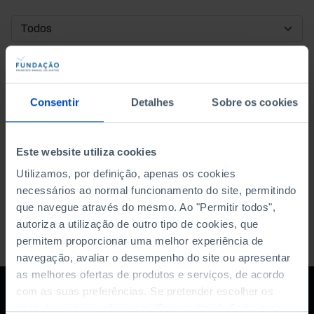
DATA DE INÍCIO
DATA DE FIM
Consentir
Detalhes
Sobre os cookies
ORDENAR POR
Este website utiliza cookies
Utilizamos, por definição, apenas os cookies
necessários ao normal funcionamento do site, permitindo
que navegue através do mesmo. Ao "Permitir todos",
autoriza a utilização de outro tipo de cookies, que
permitem proporcionar uma melhor experiência de
navegação, avaliar o desempenho do site ou apresentar
as melhores ofertas de produtos e serviços, de acordo
com as suas preferências. Se pretender escolher os
tipos de cookies, clique em "Personalizar". Saiba mais