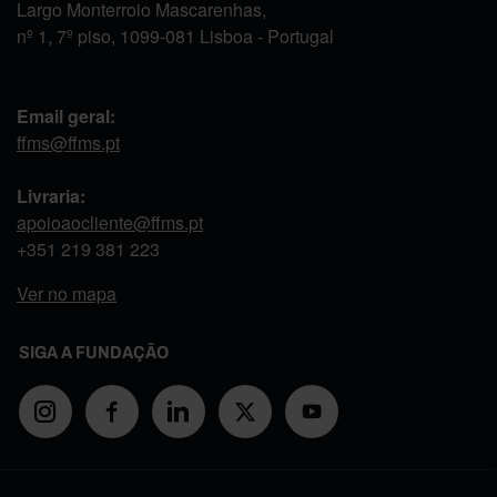
Largo Monterroio Mascarenhas,
nº 1, 7º piso, 1099-081 Lisboa - Portugal
Email geral:
ffms@ffms.pt
Livraria:
apoioaocliente@ffms.pt
+351
219 381 223
Ver no mapa
SIGA A FUNDAÇÃO