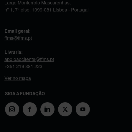
Largo Monterroio Mascarenhas,
nº 1, 7º piso, 1099-081 Lisboa - Portugal
Email geral:
ffms@ffms.pt
Livraria:
apoioaocliente@ffms.pt
+351
219 381 223
Ver no mapa
SIGA A FUNDAÇÃO