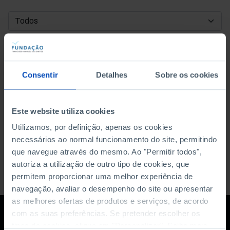
DATA DE INÍCIO
DATA DE FIM
Consentir
Detalhes
Sobre os cookies
ORDENAR POR
Este website utiliza cookies
Utilizamos, por definição, apenas os cookies
necessários ao normal funcionamento do site, permitindo
que navegue através do mesmo. Ao "Permitir todos",
autoriza a utilização de outro tipo de cookies, que
permitem proporcionar uma melhor experiência de
navegação, avaliar o desempenho do site ou apresentar
as melhores ofertas de produtos e serviços, de acordo
com as suas preferências. Se pretender escolher os
tipos de cookies, clique em "Personalizar". Saiba mais