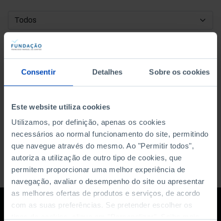
DATA DE INÍCIO
DATA DE FIM
Consentir
Detalhes
Sobre os cookies
ORDENAR POR
Este website utiliza cookies
Utilizamos, por definição, apenas os cookies
necessários ao normal funcionamento do site, permitindo
que navegue através do mesmo. Ao "Permitir todos",
autoriza a utilização de outro tipo de cookies, que
permitem proporcionar uma melhor experiência de
navegação, avaliar o desempenho do site ou apresentar
as melhores ofertas de produtos e serviços, de acordo
com as suas preferências. Se pretender escolher os
tipos de cookies, clique em "Personalizar". Saiba mais