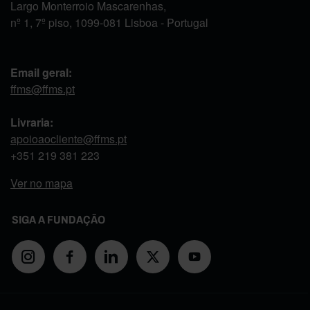
Largo Monterroio Mascarenhas,
nº 1, 7º piso, 1099-081 Lisboa - Portugal
Email geral:
ffms@ffms.pt
Livraria:
apoioaocliente@ffms.pt
+351
219 381 223
Ver no mapa
SIGA A FUNDAÇÃO