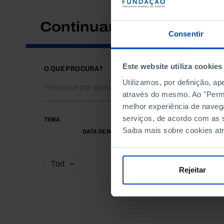
Continuar a pesquisar
Consentir
Este website utiliza cookies
O QUE PROCURA?
Utilizamos, por definição, a
através do mesmo. Ao "Permit
melhor experiência de naveg
serviços, de acordo com as s
TEMA
Saiba mais sobre cookies at
DATA DE INÍCIO
Rejeitar