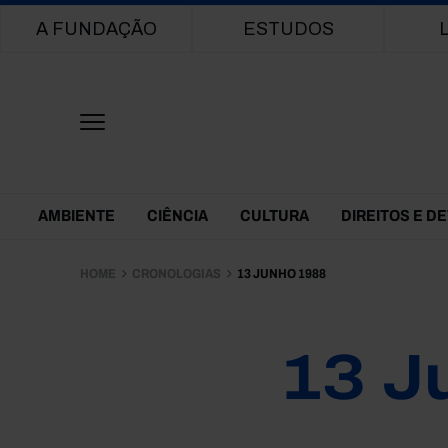
Main navigation
A FUNDAÇÃO
ESTUDOS
Themes Menu
AMBIENTE
CIÊNCIA
CULTURA
DIREITOS E D
HOME
CRONOLOGIAS
13 JUNHO 1988
13 J