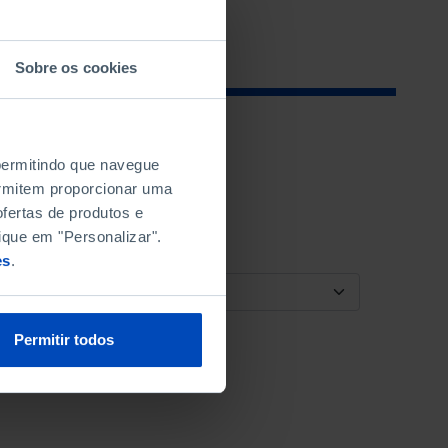
Sobre os cookies
 permitindo que navegue
permitem proporcionar uma
fertas de produtos e
ique em "Personalizar".
es
.
ORDENAR POR
Permitir todos