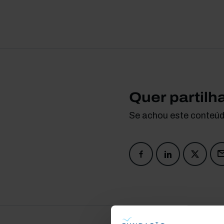
Quer partilh
Se achou este conteúdo