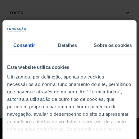
DATA DE INÍCIO
DATA DE FIM
Consentir
Detalhes
Sobre os cookies
ORDENAR POR
Este website utiliza cookies
Utilizamos, por definição, apenas os cookies
necessários ao normal funcionamento do site, permitindo
que navegue através do mesmo. Ao "Permitir todos",
autoriza a utilização de outro tipo de cookies, que
permitem proporcionar uma melhor experiência de
navegação, avaliar o desempenho do site ou apresentar
as melhores ofertas de produtos e serviços, de acordo
com as suas preferências. Se pretender escolher os
tipos de cookies, clique em "Personalizar". Saiba mais