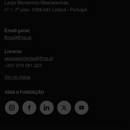
Largo Monterroio Mascarenhas,
nº 1, 7º piso, 1099-081 Lisboa - Portugal
Email geral:
ffms@ffms.pt
Livraria:
apoioaocliente@ffms.pt
+351
219 381 223
Ver no mapa
SIGA A FUNDAÇÃO