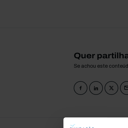
Quer partilh
Se achou este conteúdo