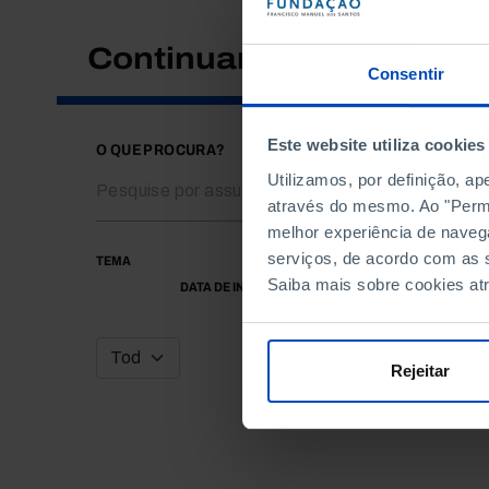
Continuar a pesquisar
Consentir
Este website utiliza cookies
O QUE PROCURA?
Utilizamos, por definição, a
através do mesmo. Ao "Permit
melhor experiência de naveg
serviços, de acordo com as s
TEMA
Saiba mais sobre cookies at
DATA DE INÍCIO
Rejeitar