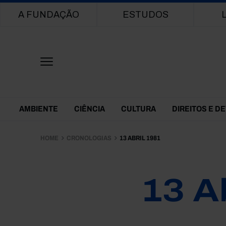
Main navigation
A FUNDAÇÃO
ESTUDOS
Themes Menu
AMBIENTE
CIÊNCIA
CULTURA
DIREITOS E D
HOME
CRONOLOGIAS
13 ABRIL 1981
13 A