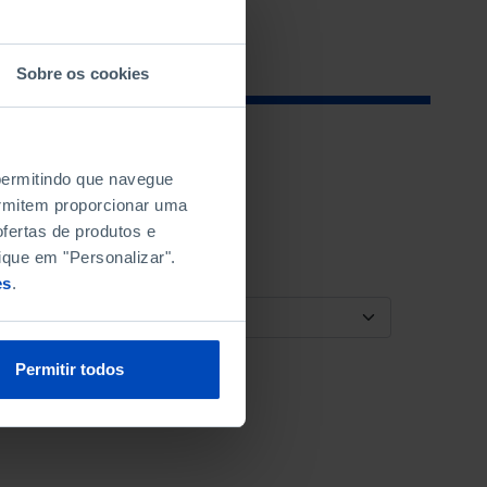
Sobre os cookies
 permitindo que navegue
permitem proporcionar uma
fertas de produtos e
ique em "Personalizar".
es
.
ORDENAR POR
Permitir todos