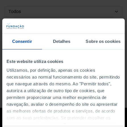
DATA DE INÍCIO
DATA DE FIM
Consentir
Detalhes
Sobre os cookies
ORDENAR POR
Este website utiliza cookies
Utilizamos, por definição, apenas os cookies
necessários ao normal funcionamento do site, permitindo
que navegue através do mesmo. Ao "Permitir todos",
autoriza a utilização de outro tipo de cookies, que
permitem proporcionar uma melhor experiência de
navegação, avaliar o desempenho do site ou apresentar
as melhores ofertas de produtos e serviços, de acordo
com as suas preferências. Se pretender escolher os
tipos de cookies, clique em "Personalizar". Saiba mais