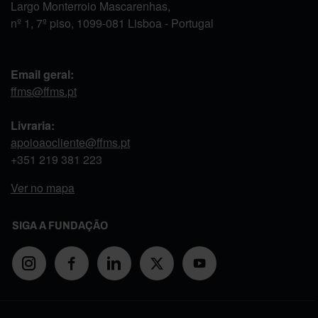
Largo Monterroio Mascarenhas,
nº 1, 7º piso, 1099-081 Lisboa - Portugal
Email geral:
ffms@ffms.pt
Livraria:
apoioaocliente@ffms.pt
+351
219 381 223
Ver no mapa
SIGA A FUNDAÇÃO