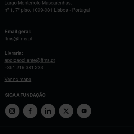
Largo Monterroio Mascarenhas,
nº 1, 7º piso, 1099-081 Lisboa - Portugal
Email geral:
ffms@ffms.pt
Livraria:
apoioaocliente@ffms.pt
+351
219 381 223
Ver no mapa
SIGA A FUNDAÇÃO