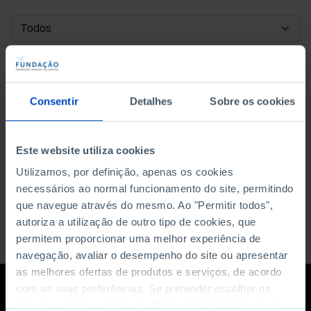
DATA DE INÍCIO
DATA DE FIM
Consentir
Detalhes
Sobre os cookies
ORDENAR POR
Este website utiliza cookies
Utilizamos, por definição, apenas os cookies
necessários ao normal funcionamento do site, permitindo
que navegue através do mesmo. Ao "Permitir todos",
autoriza a utilização de outro tipo de cookies, que
permitem proporcionar uma melhor experiência de
navegação, avaliar o desempenho do site ou apresentar
as melhores ofertas de produtos e serviços, de acordo
com as suas preferências. Se pretender escolher os
tipos de cookies, clique em "Personalizar". Saiba mais