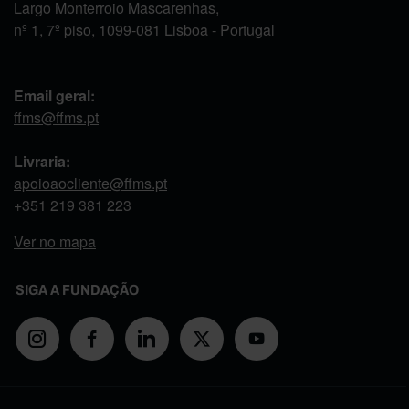
Largo Monterroio Mascarenhas,
nº 1, 7º piso, 1099-081 Lisboa - Portugal
Email geral:
ffms@ffms.pt
Livraria:
apoioaocliente@ffms.pt
+351
219 381 223
Ver no mapa
SIGA A FUNDAÇÃO