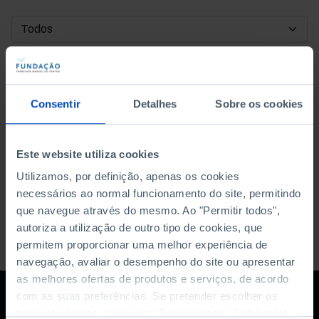
DATA DE INÍCIO
DATA DE FIM
Consentir
Detalhes
Sobre os cookies
ORDENAR POR
Este website utiliza cookies
Utilizamos, por definição, apenas os cookies
necessários ao normal funcionamento do site, permitindo
que navegue através do mesmo. Ao "Permitir todos",
autoriza a utilização de outro tipo de cookies, que
permitem proporcionar uma melhor experiência de
navegação, avaliar o desempenho do site ou apresentar
as melhores ofertas de produtos e serviços, de acordo
com as suas preferências. Se pretender escolher os
tipos de cookies, clique em "Personalizar". Saiba mais