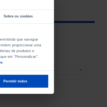
Sobre os cookies
 permitindo que navegue
permitem proporcionar uma
fertas de produtos e
ique em "Personalizar".
es
.
ORDENAR POR
Permitir todos