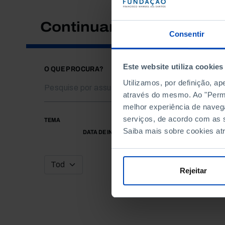
Continuar a pesquisar
Consentir
Este website utiliza cookies
O QUE PROCURA?
Utilizamos, por definição, a
através do mesmo. Ao "Permit
melhor experiência de naveg
serviços, de acordo com as s
TEMA
Saiba mais sobre cookies at
DATA DE INÍCIO
Rejeitar