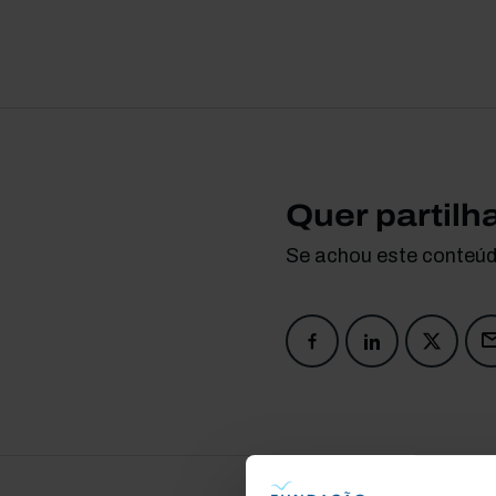
Quer partilh
Se achou este conteúdo