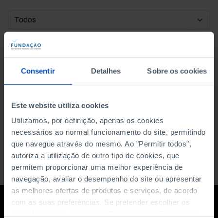
DATA DE INÍCIO
DATA DE FIM
Consentir
Detalhes
Sobre os cookies
ORDENAR POR
Este website utiliza cookies
Utilizamos, por definição, apenas os cookies
necessários ao normal funcionamento do site, permitindo
que navegue através do mesmo. Ao "Permitir todos",
autoriza a utilização de outro tipo de cookies, que
permitem proporcionar uma melhor experiência de
navegação, avaliar o desempenho do site ou apresentar
as melhores ofertas de produtos e serviços, de acordo
com as suas preferências. Se pretender escolher os
tipos de cookies, clique em "Personalizar". Saiba mais