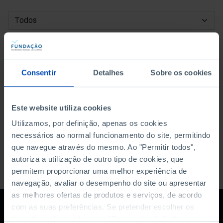
DATA DE INÍCIO
DATA DE FIM
Consentir
Detalhes
Sobre os cookies
ORDENAR POR
Este website utiliza cookies
Utilizamos, por definição, apenas os cookies
necessários ao normal funcionamento do site, permitindo
que navegue através do mesmo. Ao "Permitir todos",
autoriza a utilização de outro tipo de cookies, que
permitem proporcionar uma melhor experiência de
navegação, avaliar o desempenho do site ou apresentar
as melhores ofertas de produtos e serviços, de acordo
com as suas preferências. Se pretender escolher os
tipos de cookies, clique em "Personalizar". Saiba mais