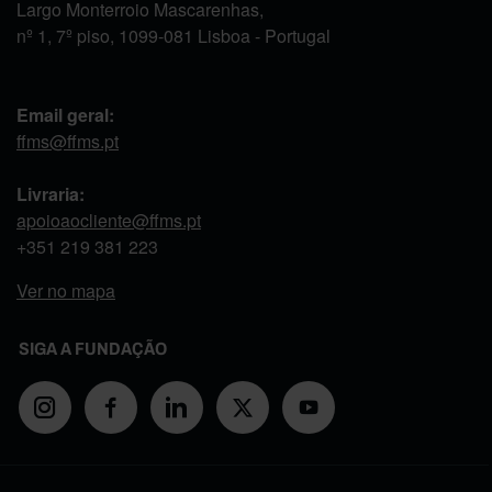
Largo Monterroio Mascarenhas,
nº 1, 7º piso, 1099-081 Lisboa - Portugal
Email geral:
ffms@ffms.pt
Livraria:
apoioaocliente@ffms.pt
+351
219 381 223
Ver no mapa
SIGA A FUNDAÇÃO