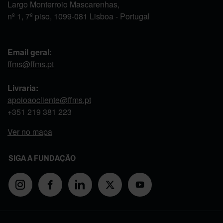
Largo Monterroio Mascarenhas,
nº 1, 7º piso, 1099-081 Lisboa - Portugal
Email geral:
ffms@ffms.pt
Livraria:
apoioaocliente@ffms.pt
+351
219 381 223
Ver no mapa
SIGA A FUNDAÇÃO