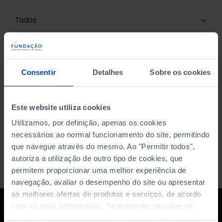
DATA DE INÍCIO
DATA DE FIM
Consentir
Detalhes
Sobre os cookies
ORDENAR POR
Este website utiliza cookies
Utilizamos, por definição, apenas os cookies
necessários ao normal funcionamento do site, permitindo
que navegue através do mesmo. Ao "Permitir todos",
autoriza a utilização de outro tipo de cookies, que
permitem proporcionar uma melhor experiência de
navegação, avaliar o desempenho do site ou apresentar
as melhores ofertas de produtos e serviços, de acordo
com as suas preferências. Se pretender escolher os
tipos de cookies, clique em "Personalizar". Saiba mais