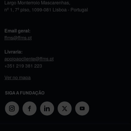
Largo Monterroio Mascarenhas,
nº 1, 7º piso, 1099-081 Lisboa - Portugal
Email geral:
ffms@ffms.pt
Livraria:
apoioaocliente@ffms.pt
+351
219 381 223
Ver no mapa
SIGA A FUNDAÇÃO