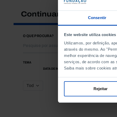
Continuar a pesquisar
Consentir
Este website utiliza cookies
O QUE PROCURA?
Utilizamos, por definição, a
através do mesmo. Ao "Permit
melhor experiência de naveg
serviços, de acordo com as s
TEMA
Saiba mais sobre cookies at
DATA DE INÍCIO
Rejeitar