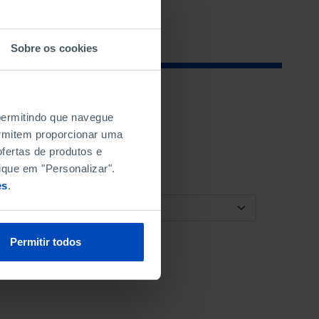
Sobre os cookies
 permitindo que navegue
permitem proporcionar uma
fertas de produtos e
ique em "Personalizar".
es
.
ORDENAR POR
Permitir todos