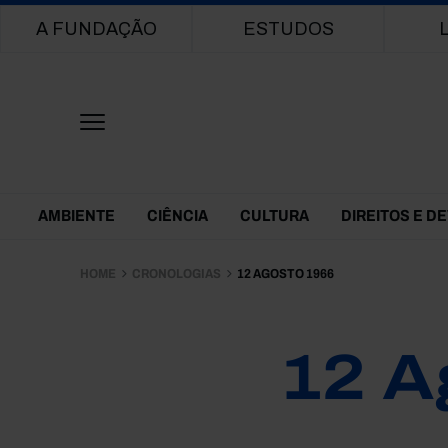
Main navigation
A FUNDAÇÃO
ESTUDOS
Themes Menu
AMBIENTE
CIÊNCIA
CULTURA
DIREITOS E D
HOME
CRONOLOGIAS
12 AGOSTO 1966
12 A