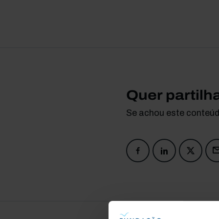
Quer partilh
Se achou este conteúdo