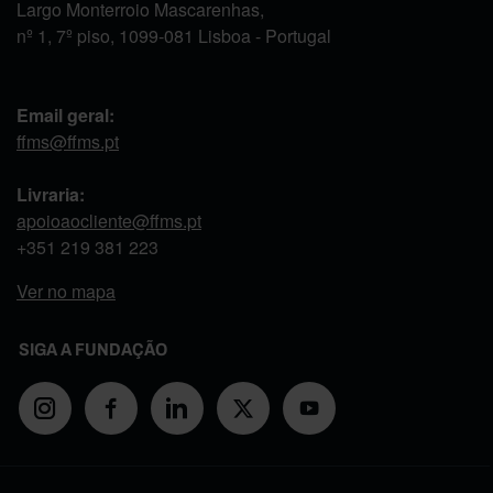
Largo Monterroio Mascarenhas,
nº 1, 7º piso, 1099-081 Lisboa - Portugal
Email geral:
ffms@ffms.pt
Livraria:
apoioaocliente@ffms.pt
+351
219 381 223
Ver no mapa
SIGA A FUNDAÇÃO