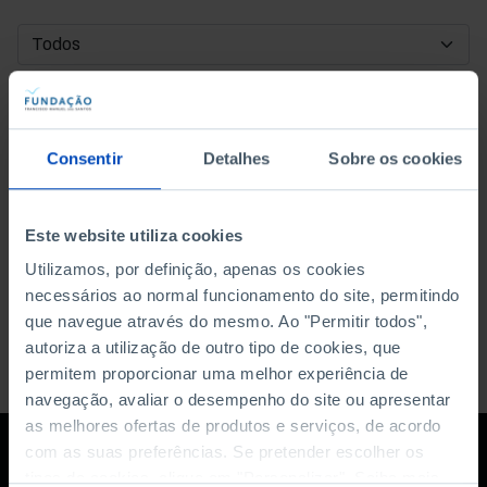
DATA DE INÍCIO
DATA DE FIM
Consentir
Detalhes
Sobre os cookies
ORDENAR POR
Este website utiliza cookies
Utilizamos, por definição, apenas os cookies
necessários ao normal funcionamento do site, permitindo
que navegue através do mesmo. Ao "Permitir todos",
autoriza a utilização de outro tipo de cookies, que
permitem proporcionar uma melhor experiência de
navegação, avaliar o desempenho do site ou apresentar
as melhores ofertas de produtos e serviços, de acordo
com as suas preferências. Se pretender escolher os
tipos de cookies, clique em "Personalizar". Saiba mais