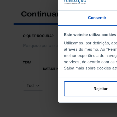
Continuar a pesquisar
Consentir
Este website utiliza cookies
O QUE PROCURA?
Utilizamos, por definição, a
através do mesmo. Ao "Permit
melhor experiência de naveg
serviços, de acordo com as s
TEMA
Saiba mais sobre cookies at
DATA DE INÍCIO
Rejeitar