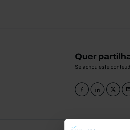
Quer partilh
Se achou este conteúdo