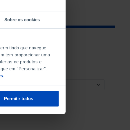
Sobre os cookies
 permitindo que navegue
permitem proporcionar uma
fertas de produtos e
ique em "Personalizar".
es
.
ORDENAR POR
Permitir todos