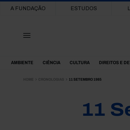
Main navigation
A FUNDAÇÃO
ESTUDOS
Themes Menu
AMBIENTE
CIÊNCIA
CULTURA
DIREITOS E D
HOME
CRONOLOGIAS
11 SETEMBRO 1985
11 S