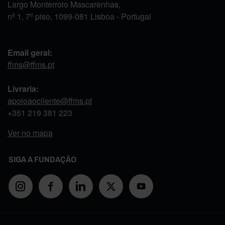
Largo Monterroio Mascarenhas,
nº 1, 7º piso, 1099-081 Lisboa - Portugal
Email geral:
ffms@ffms.pt
Livraria:
apoioaocliente@ffms.pt
+351
219 381 223
Ver no mapa
SIGA A FUNDAÇÃO