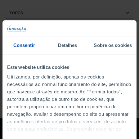
DATA DE INÍCIO
DATA DE FIM
Consentir
Detalhes
Sobre os cookies
ORDENAR POR
Este website utiliza cookies
Utilizamos, por definição, apenas os cookies
necessários ao normal funcionamento do site, permitindo
que navegue através do mesmo. Ao "Permitir todos",
autoriza a utilização de outro tipo de cookies, que
permitem proporcionar uma melhor experiência de
navegação, avaliar o desempenho do site ou apresentar
as melhores ofertas de produtos e serviços, de acordo
com as suas preferências. Se pretender escolher os
tipos de cookies, clique em "Personalizar". Saiba mais