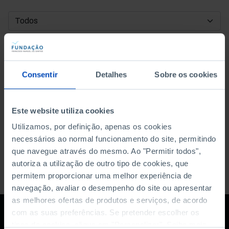
DATA DE INÍCIO
DATA DE FIM
Consentir
Detalhes
Sobre os cookies
ORDENAR POR
Este website utiliza cookies
Utilizamos, por definição, apenas os cookies
necessários ao normal funcionamento do site, permitindo
que navegue através do mesmo. Ao "Permitir todos",
autoriza a utilização de outro tipo de cookies, que
permitem proporcionar uma melhor experiência de
navegação, avaliar o desempenho do site ou apresentar
as melhores ofertas de produtos e serviços, de acordo
com as suas preferências. Se pretender escolher os
tipos de cookies, clique em "Personalizar". Saiba mais