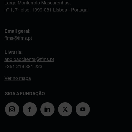
Largo Monterroio Mascarenhas,
nº 1, 7º piso, 1099-081 Lisboa - Portugal
Email geral:
ffms@ffms.pt
Livraria:
apoioaocliente@ffms.pt
+351
219 381 223
Ver no mapa
SIGA A FUNDAÇÃO