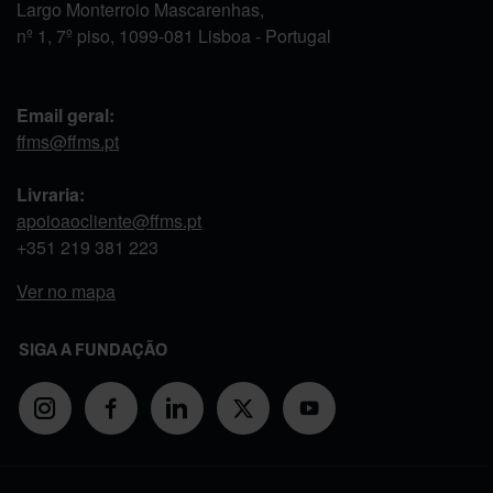
Largo Monterroio Mascarenhas,
nº 1, 7º piso, 1099-081 Lisboa - Portugal
Email geral:
ffms@ffms.pt
Livraria:
apoioaocliente@ffms.pt
+351
219 381 223
Ver no mapa
SIGA A FUNDAÇÃO