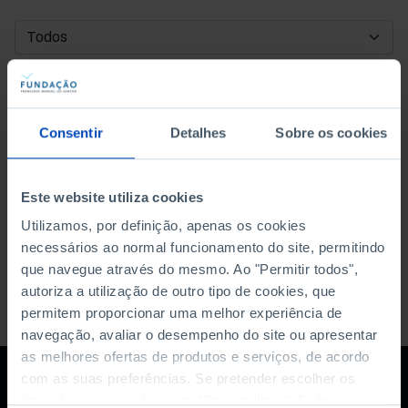
DATA DE INÍCIO
DATA DE FIM
Consentir
Detalhes
Sobre os cookies
ORDENAR POR
Este website utiliza cookies
Utilizamos, por definição, apenas os cookies
necessários ao normal funcionamento do site, permitindo
que navegue através do mesmo. Ao "Permitir todos",
autoriza a utilização de outro tipo de cookies, que
permitem proporcionar uma melhor experiência de
navegação, avaliar o desempenho do site ou apresentar
as melhores ofertas de produtos e serviços, de acordo
com as suas preferências. Se pretender escolher os
tipos de cookies, clique em "Personalizar". Saiba mais