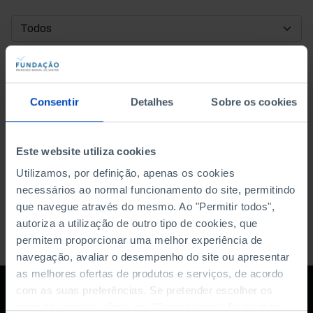
DATA DE INÍCIO
DATA DE FIM
Consentir
Detalhes
Sobre os cookies
ORDENAR POR
Este website utiliza cookies
Utilizamos, por definição, apenas os cookies
necessários ao normal funcionamento do site, permitindo
que navegue através do mesmo. Ao "Permitir todos",
autoriza a utilização de outro tipo de cookies, que
permitem proporcionar uma melhor experiência de
navegação, avaliar o desempenho do site ou apresentar
as melhores ofertas de produtos e serviços, de acordo
com as suas preferências. Se pretender escolher os
tipos de cookies, clique em "Personalizar". Saiba mais