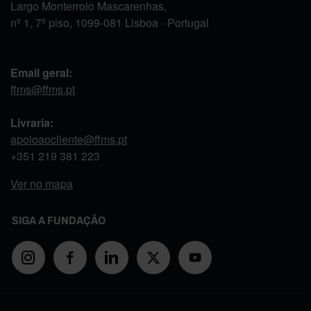
Largo Monterroio Mascarenhas,
nº 1, 7º piso, 1099-081 Lisboa - Portugal
Email geral:
ffms@ffms.pt
Livraria:
apoioaocliente@ffms.pt
+351
219 381 223
Ver no mapa
SIGA A FUNDAÇÃO