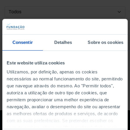
DATA DE INÍCIO
DATA DE FIM
Consentir
Detalhes
Sobre os cookies
ORDENAR POR
Este website utiliza cookies
Utilizamos, por definição, apenas os cookies
necessários ao normal funcionamento do site, permitindo
que navegue através do mesmo. Ao "Permitir todos",
autoriza a utilização de outro tipo de cookies, que
permitem proporcionar uma melhor experiência de
navegação, avaliar o desempenho do site ou apresentar
as melhores ofertas de produtos e serviços, de acordo
com as suas preferências. Se pretender escolher os
tipos de cookies, clique em "Personalizar". Saiba mais