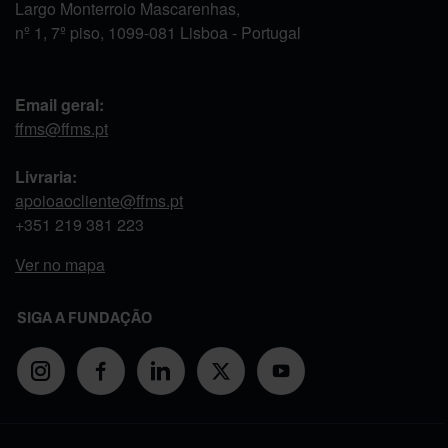
Largo Monterroio Mascarenhas,
nº 1, 7º piso, 1099-081 Lisboa - Portugal
Email geral:
ffms@ffms.pt
Livraria:
apoioaocliente@ffms.pt
+351
219 381 223
Ver no mapa
SIGA A FUNDAÇÃO