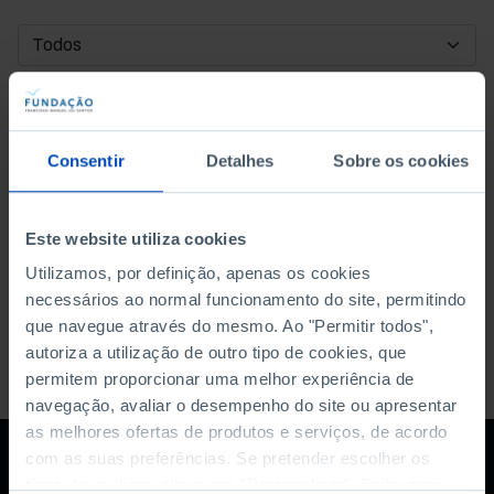
DATA DE INÍCIO
DATA DE FIM
Consentir
Detalhes
Sobre os cookies
ORDENAR POR
Este website utiliza cookies
Utilizamos, por definição, apenas os cookies
necessários ao normal funcionamento do site, permitindo
que navegue através do mesmo. Ao "Permitir todos",
autoriza a utilização de outro tipo de cookies, que
permitem proporcionar uma melhor experiência de
navegação, avaliar o desempenho do site ou apresentar
as melhores ofertas de produtos e serviços, de acordo
com as suas preferências. Se pretender escolher os
tipos de cookies, clique em "Personalizar". Saiba mais