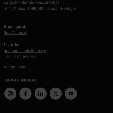
Largo Monterroio Mascarenhas,
nº 1, 7º piso, 1099-081 Lisboa - Portugal
Email geral:
ffms@ffms.pt
Livraria:
apoioaocliente@ffms.pt
+351
219 381 223
Ver no mapa
SIGA A FUNDAÇÃO