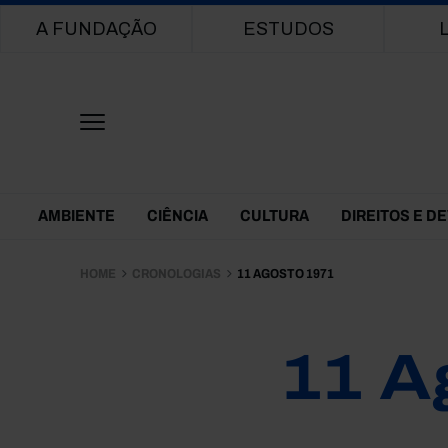
Main navigation
A FUNDAÇÃO
ESTUDOS
Themes Menu
AMBIENTE
CIÊNCIA
CULTURA
DIREITOS E D
HOME
CRONOLOGIAS
11 AGOSTO 1971
11 A