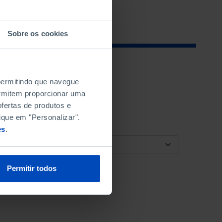
Sobre os cookies
 permitindo que navegue
permitem proporcionar uma
fertas de produtos e
ique em "Personalizar".
es
.
ORDENAR POR
Permitir todos