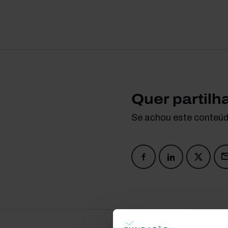
Quer partilh
Se achou este conteúdo