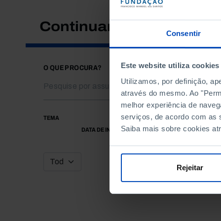
Continuar a pesquisar
Consentir
Este website utiliza cookies
O QUE PROCURA?
Utilizamos, por definição, a
através do mesmo. Ao "Permit
melhor experiência de naveg
serviços, de acordo com as s
TEMA
Saiba mais sobre cookies at
DATA DE INÍCIO
Rejeitar