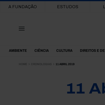
Main navigation
A FUNDAÇÃO
ESTUDOS
Themes Menu
AMBIENTE
CIÊNCIA
CULTURA
DIREITOS E D
HOME
CRONOLOGIAS
11 ABRIL 2019
11 A