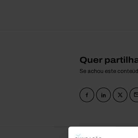
Quer partilh
Se achou este conteúdo