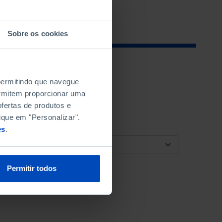
Sobre os cookies
 permitindo que navegue
permitem proporcionar uma
fertas de produtos e
ique em "Personalizar".
es
.
ORDENAR POR
Permitir todos