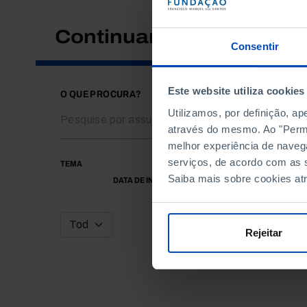
Continuar a pesquisar
Consentir
Este website utiliza cookies
O QUE PROCURA?
Utilizamos, por definição, a
através do mesmo. Ao "Permit
melhor experiência de naveg
serviços, de acordo com as s
TEMA
Saiba mais sobre cookies at
DATA DE INÍCIO
Rejeitar