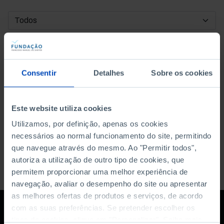
DATA DE INÍCIO
DATA DE FIM
Consentir
Detalhes
Sobre os cookies
ORDENAR POR
Este website utiliza cookies
Utilizamos, por definição, apenas os cookies
necessários ao normal funcionamento do site, permitindo
que navegue através do mesmo. Ao "Permitir todos",
autoriza a utilização de outro tipo de cookies, que
permitem proporcionar uma melhor experiência de
navegação, avaliar o desempenho do site ou apresentar
as melhores ofertas de produtos e serviços, de acordo
com as suas preferências. Se pretender escolher os
tipos de cookies, clique em "Personalizar". Saiba mais