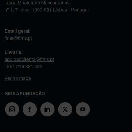
Largo Monterroio Mascarenhas,
nº 1, 7º piso, 1099-081 Lisboa - Portugal
Email geral:
ffms@ffms.pt
Livraria:
apoioaocliente@ffms.pt
+351
219 381 223
Ver no mapa
SIGA A FUNDAÇÃO