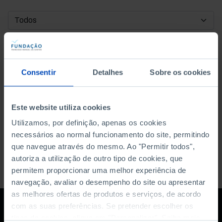
DATA DE INÍCIO
DATA DE FIM
Consentir
Detalhes
Sobre os cookies
ORDENAR POR
Este website utiliza cookies
Utilizamos, por definição, apenas os cookies
necessários ao normal funcionamento do site, permitindo
que navegue através do mesmo. Ao "Permitir todos",
autoriza a utilização de outro tipo de cookies, que
permitem proporcionar uma melhor experiência de
navegação, avaliar o desempenho do site ou apresentar
as melhores ofertas de produtos e serviços, de acordo
com as suas preferências. Se pretender escolher os
tipos de cookies, clique em "Personalizar". Saiba mais