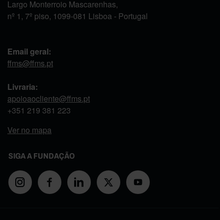
Largo Monterroio Mascarenhas,
nº 1, 7º piso, 1099-081 Lisboa - Portugal
Email geral:
ffms@ffms.pt
Livraria:
apoioaocliente@ffms.pt
+351
219 381 223
Ver no mapa
SIGA A FUNDAÇÃO