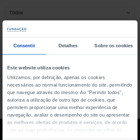
DATA DE INÍCIO
DATA DE FIM
Consentir
Detalhes
Sobre os cookies
ORDENAR POR
Este website utiliza cookies
Utilizamos, por definição, apenas os cookies
necessários ao normal funcionamento do site, permitindo
que navegue através do mesmo. Ao "Permitir todos",
autoriza a utilização de outro tipo de cookies, que
permitem proporcionar uma melhor experiência de
navegação, avaliar o desempenho do site ou apresentar
as melhores ofertas de produtos e serviços, de acordo
com as suas preferências. Se pretender escolher os
tipos de cookies, clique em "Personalizar". Saiba mais