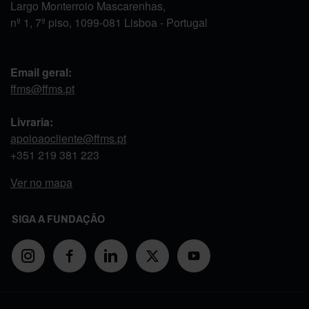
Largo Monterroio Mascarenhas,
nº 1, 7º piso, 1099-081 Lisboa - Portugal
Email geral:
ffms@ffms.pt
Livraria:
apoioaocliente@ffms.pt
+351
219 381 223
Ver no mapa
SIGA A FUNDAÇÃO