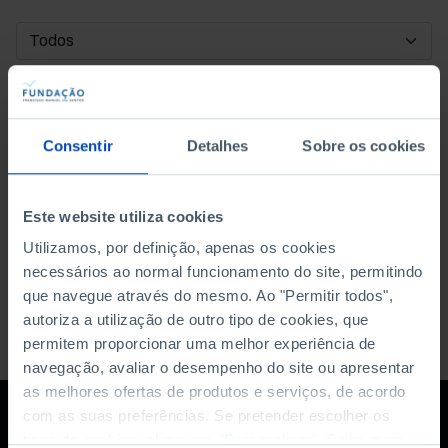
DATA DE INÍCIO
DATA DE FIM
Consentir
Detalhes
Sobre os cookies
ORDENAR POR
Este website utiliza cookies
Utilizamos, por definição, apenas os cookies
necessários ao normal funcionamento do site, permitindo
que navegue através do mesmo. Ao "Permitir todos",
autoriza a utilização de outro tipo de cookies, que
permitem proporcionar uma melhor experiência de
navegação, avaliar o desempenho do site ou apresentar
as melhores ofertas de produtos e serviços, de acordo
com as suas preferências. Se pretender escolher os
tipos de cookies, clique em "Personalizar". Saiba mais