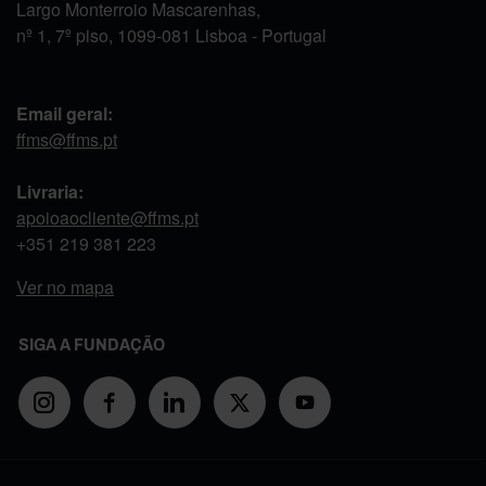
Largo Monterroio Mascarenhas,
nº 1, 7º piso, 1099-081 Lisboa - Portugal
Email geral:
ffms@ffms.pt
Livraria:
apoioaocliente@ffms.pt
+351
219 381 223
Ver no mapa
SIGA A FUNDAÇÃO