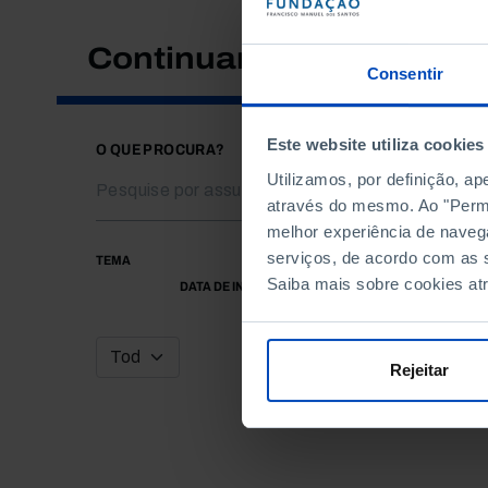
Continuar a pesquisar
Consentir
Este website utiliza cookies
O QUE PROCURA?
Utilizamos, por definição, a
através do mesmo. Ao "Permit
melhor experiência de naveg
serviços, de acordo com as s
TEMA
Saiba mais sobre cookies at
DATA DE INÍCIO
Rejeitar