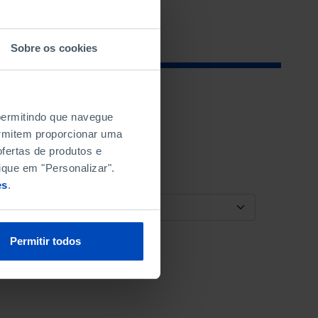
Sobre os cookies
 permitindo que navegue
permitem proporcionar uma
fertas de produtos e
ique em "Personalizar".
es
.
ORDENAR POR
Permitir todos