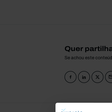
Quer partilh
Se achou este conteúdo