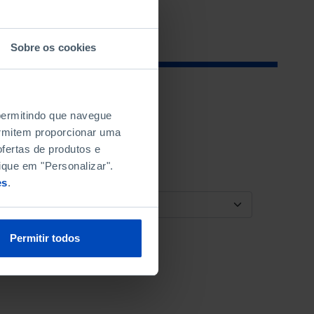
Sobre os cookies
 permitindo que navegue
permitem proporcionar uma
fertas de produtos e
ique em "Personalizar".
es
.
ORDENAR POR
Permitir todos