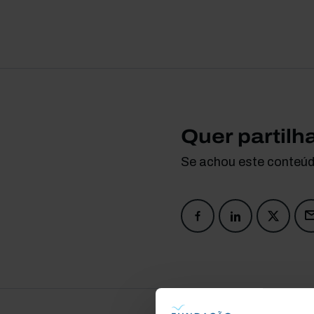
Quer partilh
Se achou este conteúdo