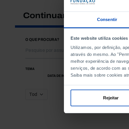
Continuar a pesquisar
Consentir
Este website utiliza cookies
O QUE PROCURA?
Utilizamos, por definição, a
através do mesmo. Ao "Permit
melhor experiência de naveg
serviços, de acordo com as s
TEMA
Saiba mais sobre cookies at
DATA DE INÍCIO
Rejeitar