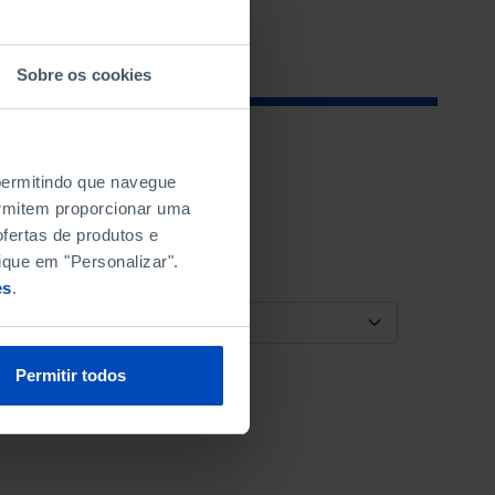
Sobre os cookies
 permitindo que navegue
permitem proporcionar uma
fertas de produtos e
ique em "Personalizar".
es
.
ORDENAR POR
Permitir todos