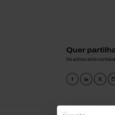
Quer partilh
Se achou este conteúdo