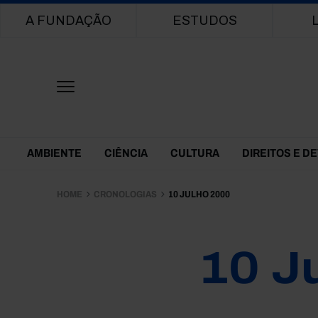
Main navigation
A FUNDAÇÃO
ESTUDOS
Themes Menu
AMBIENTE
CIÊNCIA
CULTURA
DIREITOS E D
HOME
CRONOLOGIAS
10 JULHO 2000
10 J