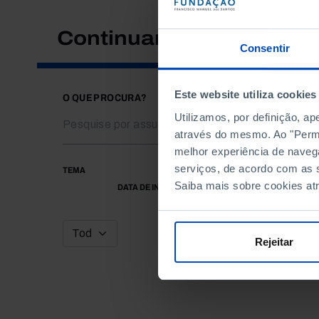
Continuar a pesquisar
Consentir
Este website utiliza cookies
O QUE PROCURA?
Utilizamos, por definição, a
através do mesmo. Ao "Permit
melhor experiência de naveg
serviços, de acordo com as s
TEMA
Saiba mais sobre cookies at
DATA DE INÍCIO
Rejeitar