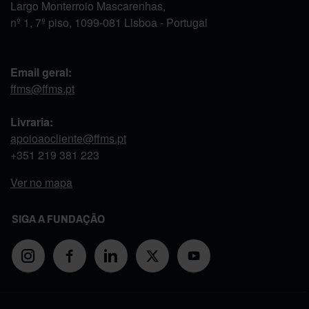
Largo Monterroio Mascarenhas,
nº 1, 7º piso, 1099-081 Lisboa - Portugal
Email geral:
ffms@ffms.pt
Livraria:
apoioaocliente@ffms.pt
+351
219 381 223
Ver no mapa
SIGA A FUNDAÇÃO