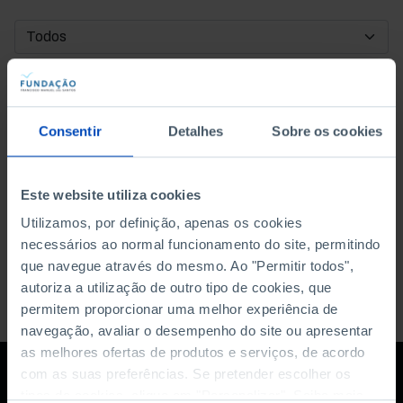
DATA DE INÍCIO
DATA DE FIM
Consentir
Detalhes
Sobre os cookies
ORDENAR POR
Este website utiliza cookies
Utilizamos, por definição, apenas os cookies
necessários ao normal funcionamento do site, permitindo
que navegue através do mesmo. Ao "Permitir todos",
autoriza a utilização de outro tipo de cookies, que
permitem proporcionar uma melhor experiência de
navegação, avaliar o desempenho do site ou apresentar
as melhores ofertas de produtos e serviços, de acordo
com as suas preferências. Se pretender escolher os
tipos de cookies, clique em "Personalizar". Saiba mais