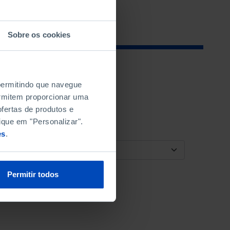
Sobre os cookies
 permitindo que navegue
permitem proporcionar uma
fertas de produtos e
ique em "Personalizar".
es
.
ORDENAR POR
Permitir todos