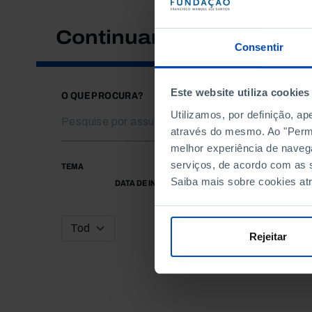
Continuar a pesquisar
Consentir
Este website utiliza cookies
O QUE PROCURA?
Utilizamos, por definição, a
através do mesmo. Ao "Permit
melhor experiência de naveg
serviços, de acordo com as s
TEMA
Saiba mais sobre cookies at
DATA DE INÍCIO
Rejeitar