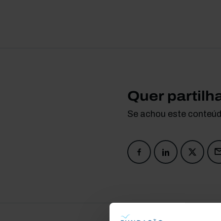
Quer partilh
Se achou este conteúdo