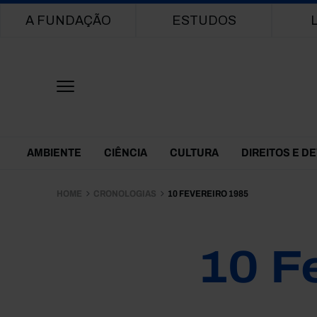
Main navigation
A FUNDAÇÃO
ESTUDOS
Themes Menu
AMBIENTE
CIÊNCIA
CULTURA
DIREITOS E D
HOME
CRONOLOGIAS
10 FEVEREIRO 1985
10 F