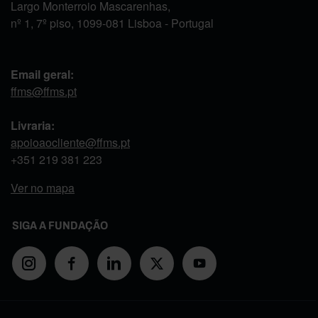
Largo Monterroio Mascarenhas,
nº 1, 7º piso, 1099-081 Lisboa - Portugal
Email geral:
ffms@ffms.pt
Livraria:
apoioaocliente@ffms.pt
+351
219 381 223
Ver no mapa
SIGA A FUNDAÇÃO