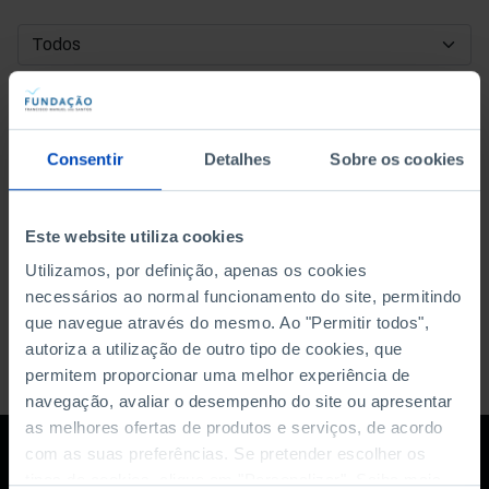
DATA DE INÍCIO
DATA DE FIM
Consentir
Detalhes
Sobre os cookies
ORDENAR POR
Este website utiliza cookies
Utilizamos, por definição, apenas os cookies
necessários ao normal funcionamento do site, permitindo
que navegue através do mesmo. Ao "Permitir todos",
autoriza a utilização de outro tipo de cookies, que
permitem proporcionar uma melhor experiência de
navegação, avaliar o desempenho do site ou apresentar
as melhores ofertas de produtos e serviços, de acordo
com as suas preferências. Se pretender escolher os
tipos de cookies, clique em "Personalizar". Saiba mais