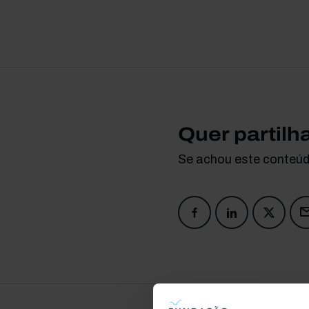
Quer partilh
Se achou este conteúdo