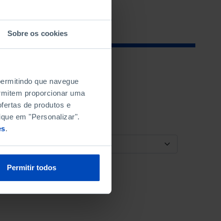
Sobre os cookies
 permitindo que navegue
permitem proporcionar uma
fertas de produtos e
ique em "Personalizar".
es
.
ORDENAR POR
Permitir todos