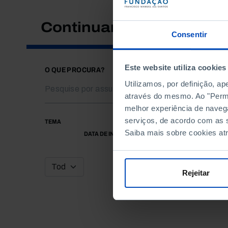
Continuar a pesquisar
Consentir
Este website utiliza cookies
O QUE PROCURA?
Utilizamos, por definição, a
através do mesmo. Ao "Permit
melhor experiência de naveg
serviços, de acordo com as s
TEMA
Saiba mais sobre cookies at
DATA DE INÍCIO
Rejeitar