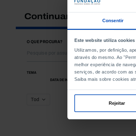
Continuar a pesquisar
Consentir
Este website utiliza cookies
O QUE PROCURA?
Utilizamos, por definição, a
através do mesmo. Ao "Permit
melhor experiência de naveg
serviços, de acordo com as s
TEMA
Saiba mais sobre cookies at
DATA DE INÍCIO
Rejeitar