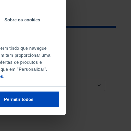
Sobre os cookies
 permitindo que navegue
permitem proporcionar uma
fertas de produtos e
ique em "Personalizar".
es
.
ORDENAR POR
Permitir todos