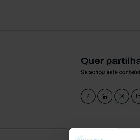
Quer partilh
Se achou este conteúdo