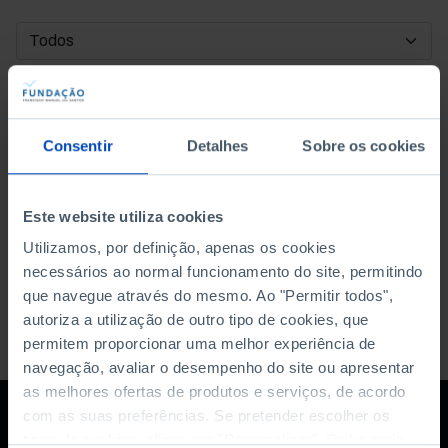
DATA DE INÍCIO
DATA DE FIM
Consentir
Detalhes
Sobre os cookies
ORDENAR POR
Este website utiliza cookies
Utilizamos, por definição, apenas os cookies
necessários ao normal funcionamento do site, permitindo
que navegue através do mesmo. Ao "Permitir todos",
autoriza a utilização de outro tipo de cookies, que
permitem proporcionar uma melhor experiência de
navegação, avaliar o desempenho do site ou apresentar
as melhores ofertas de produtos e serviços, de acordo
com as suas preferências. Se pretender escolher os
tipos de cookies, clique em "Personalizar". Saiba mais