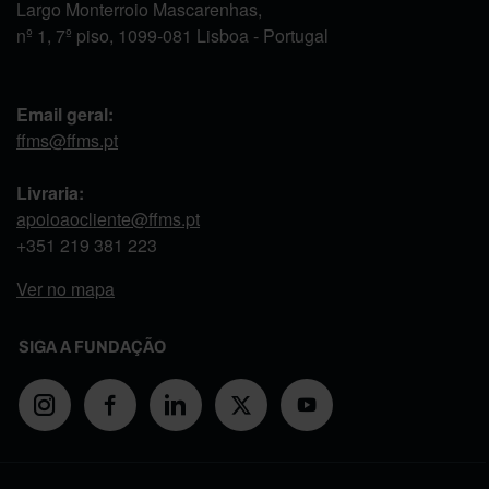
Largo Monterroio Mascarenhas,
nº 1, 7º piso, 1099-081 Lisboa - Portugal
Email geral:
ffms@ffms.pt
Livraria:
apoioaocliente@ffms.pt
+351
219 381 223
Ver no mapa
SIGA A FUNDAÇÃO