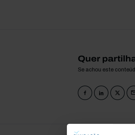
Quer partilh
Se achou este conteúdo