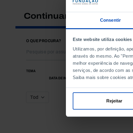
Continuar a pesquisar
Consentir
Este website utiliza cookies
O QUE PROCURA?
Utilizamos, por definição, a
através do mesmo. Ao "Permit
melhor experiência de naveg
serviços, de acordo com as s
TEMA
Saiba mais sobre cookies at
DATA DE INÍCIO
Rejeitar