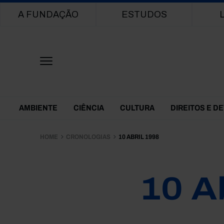
Main navigation
A FUNDAÇÃO
ESTUDOS
Themes Menu
AMBIENTE
CIÊNCIA
CULTURA
DIREITOS E D
HOME
CRONOLOGIAS
10 ABRIL 1998
10 A