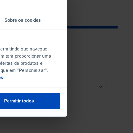
Sobre os cookies
 permitindo que navegue
permitem proporcionar uma
fertas de produtos e
ique em "Personalizar".
es
.
ORDENAR POR
Permitir todos