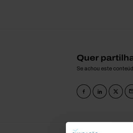
Quer partilh
Se achou este conteúdo