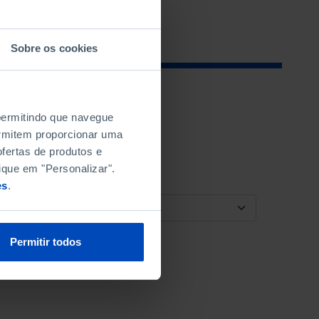
Sobre os cookies
 permitindo que navegue
permitem proporcionar uma
fertas de produtos e
ique em "Personalizar".
es
.
ORDENAR POR
Permitir todos