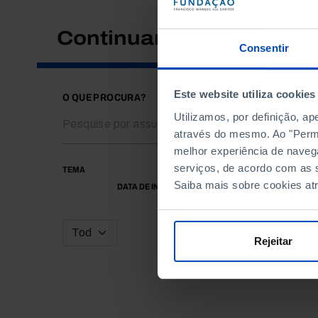
Continuar a pesquisar
Consentir
Este website utiliza cookies
O QUE PROCURA?
Utilizamos, por definição, a
através do mesmo. Ao "Permit
melhor experiência de naveg
serviços, de acordo com as s
TEMA
Saiba mais sobre cookies at
DATA DE INÍCIO
Rejeitar