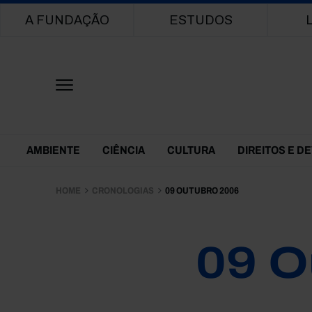
Main navigation
A FUNDAÇÃO
ESTUDOS
Themes Menu
AMBIENTE
CIÊNCIA
CULTURA
DIREITOS E D
HOME
CRONOLOGIAS
09 OUTUBRO 2006
09 O