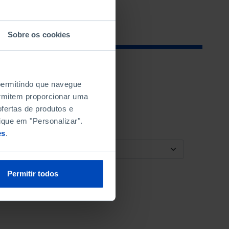
Sobre os cookies
 permitindo que navegue
permitem proporcionar uma
fertas de produtos e
ique em "Personalizar".
es
.
ORDENAR POR
Permitir todos