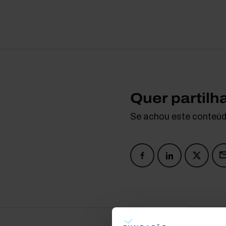
Quer partilh
Se achou este conteúdo