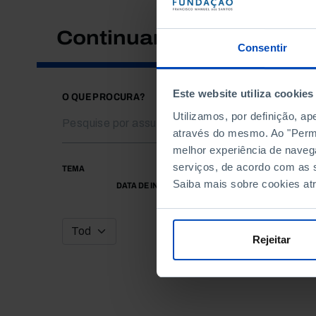
Continuar a pesquisar
Consentir
Este website utiliza cookies
O QUE PROCURA?
Utilizamos, por definição, a
através do mesmo. Ao "Permit
melhor experiência de naveg
serviços, de acordo com as s
TEMA
Saiba mais sobre cookies at
DATA DE INÍCIO
Rejeitar